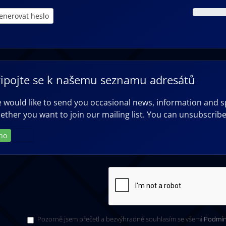
enerovat heslo
řipojte se k našemu seznamu adresátů
 would like to send you occasional news, information and s
ether you want to join our mailing list. You can unsubscribe
no
Ne
Pozorně jsem přečetl a bezvýhradně souhlasím se všemi
Podmín