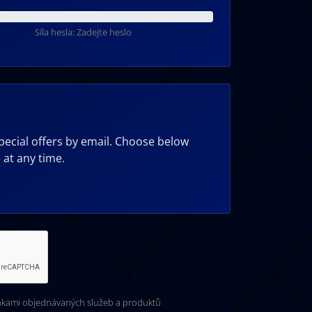
Síla hesla: Zadejte heslo
pecial offers by email. Choose below
 at any time.
kami objednávaných služeb a produktů