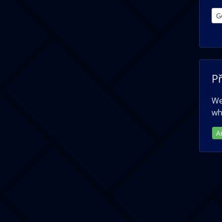
G
P
We
wh
A