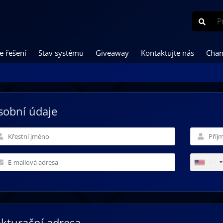
e řešení
Stav systému
Giveaway
Kontaktujte nás
Chan
sobní údaje
+1
akturační adresa